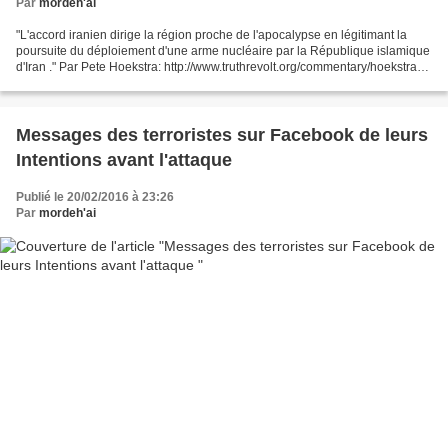
Par
mordeh'ai
"L'accord iranien dirige la région proche de l'apocalypse en légitimant la
poursuite du déploiement d'une arme nucléaire par la République islamique
d'Iran ." Par Pete Hoekstra: http://www.truthrevolt.org/commentary/hoekstra-
obamas-reckless-foreign-policy-has-put-israel-dire-jeopardy...
Messages des terroristes sur Facebook de leurs
Intentions avant l'attaque
Publié le 20/02/2016 à 23:26
Par
mordeh'ai