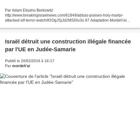
Par Adam Eliyahu Berkowitz
http://www.breakingisraelnews.com/61849/abbas-praises-holy-martyr-
attacked-idf-terror-watch/#2OgJSjJd2MSDlu3o.97 Adaptation Mordeh'aï
pour malaassot.com reproduction autorisée avec mention de la source et du
lien actif (Photo:...
Israël détruit une construction illégale financée
par l'UE en Judée-Samarie
Publié le 20/02/2016 à 16:17
Par
mordeh'ai