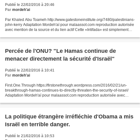
Publié le 22/02/2016 à 20:46
Par
mordeh'ai
Par Khaled Abu Toameh http://www.gatestoneinstitute.org/7480/palestinians-
john-kerry Adaptation Mordeh'aï pour malaassot.com reproduction autorisée
avec mention de la source et du lien actif Cette «Intifada» est simplement
une phase de plus dans un plan...
Percée de l'ONU? "Le Hamas continue de
menacer directement la sécurité d'Israël"
Publié le 22/02/2016 à 10:41
Par
mordeh'ai
First.One.Through https://firstonethrough.wordpress.com/2016/02/21/un-
breakthrough-hamas-continues-to-directly-threaten-the-security-of-israel/
Adaptation Mordeh'aï pour malaassot.com reproduction autorisée avec
mention de la source et du lien actif Mais...
La politique étrangère irréfléchie d'Obama a mis
Israël en terrible danger.
Publié le 21/02/2016 à 10:53