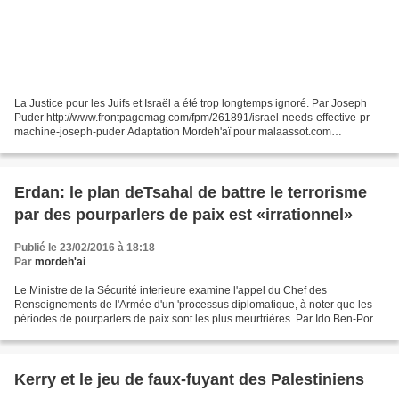
La Justice pour les Juifs et Israël a été trop longtemps ignoré. Par Joseph
Puder http://www.frontpagemag.com/fpm/261891/israel-needs-effective-pr-
machine-joseph-puder Adaptation Mordeh'aï pour malaassot.com
reproduction autorisée avec mention de la source...
Erdan: le plan deTsahal de battre le terrorisme
par des pourparlers de paix est «irrationnel»
Publié le 23/02/2016 à 18:18
Par
mordeh'ai
Le Ministre de la Sécurité interieure examine l'appel du Chef des
Renseignements de l'Armée d'un 'processus diplomatique, à noter que les
périodes de pourparlers de paix sont les plus meurtrières. Par Ido Ben-Porat
http://www.israelnationalnews.com/News/News.aspx/208439#.VsxrAPnhDD
e...
Kerry et le jeu de faux-fuyant des Palestiniens