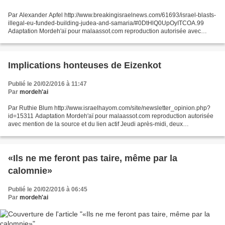
Par Alexander Apfel http://www.breakingisraelnews.com/61693/israel-blasts-
illegal-eu-funded-building-judea-and-samaria/#0DtHlQ0UpOyITCOA.99
Adaptation Mordeh'aï pour malaassot.com reproduction autorisée avec
mention de la source et du lien actif La Ministre...
Implications honteuses de Eizenkot
Publié le 20/02/2016 à 11:47
Par
mordeh'ai
Par Ruthie Blum http://www.israelhayom.com/site/newsletter_opinion.php?
id=15311 Adaptation Mordeh'aï pour malaassot.com reproduction autorisée
avec mention de la source et du lien actif Jeudi après-midi, deux
Palestiniens de 14 ans, n'ont pas hésité à...
«Ils ne me feront pas taire, même par la
calomnie»
Publié le 20/02/2016 à 06:45
Par
mordeh'ai