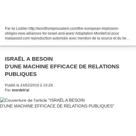
Par Isi Leibler http://wordfromjerusalem.com/the-european-implosion-
obliges-new-alliances-for-israel-and-jews/ Adaptation Mordeh'aï pour
malaassot.com reproduction autorisée avec mention de la source et du lien
actif La migration de masse des «réfugiés»...
ISRAËL A BESOIN
D'UNE MACHINE EFFICACE DE RELATIONS
PUBLIQUES
Publié le 24/02/2016 à 10:28
Par
mordeh'ai