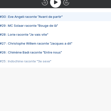
#30 : Eve Angeli raconte "Avant de partir"
#29 : MC Solaar raconte "Bouge de là"
28 : Lorie raconte "Je vais vite"
#27 : Christophe Willem raconte "Jacques a dit"
#26 : Chimène Badi raconte "Entre nous"
#25 : Indochine raconte "3e sexe"
#24 : Zaho raconte "C'est chelou"
#23 : Patrick Bruel raconte "Au café des délices"
#22 : Kyo raconte "Le chemin"
#21 : Nolwenn Leroy raconte "Cassé"
#20 : Patrick Hernandez raconte "Born to be alive"