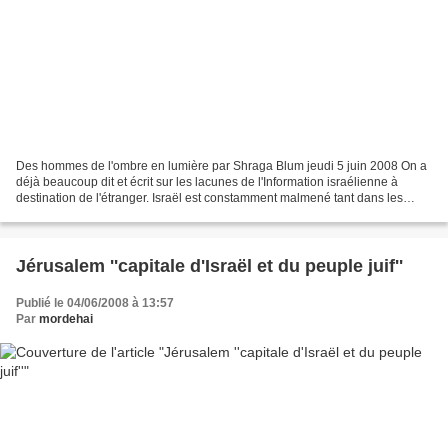
Des hommes de l'ombre en lumière par Shraga Blum jeudi 5 juin 2008 On a
déjà beaucoup dit et écrit sur les lacunes de l'Information israélienne à
destination de l'étranger. Israël est constamment malmené tant dans les
médias internationaux que dans l'arène...
Jérusalem ''capitale d'Israël et du peuple juif''
Publié le 04/06/2008 à 13:57
Par
mordehai