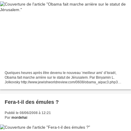
Quelques heures après être devenu le nouveau ‘meilleur ami’ d’Israël,
Obama fait marche arrière sur le statut de Jérusalem. Par Binyamin L.
Jolkovsky http://www.jewishworldreview.com/0608/obama_aipac3.php3
Adaptation française de Sentinelle 5768 © Les...
Fera-t-il des émules ?
Publié le 08/06/2008 à 12:21
Par
mordehai