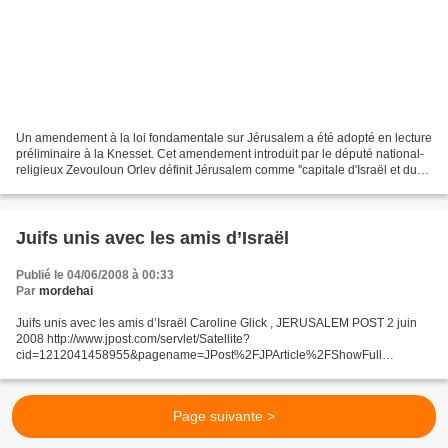
Un amendement à la loi fondamentale sur Jérusalem a été adopté en lecture
préliminaire à la Knesset. Cet amendement introduit par le député national-
religieux Zevouloun Orlev définit Jérusalem comme ''capitale d'Israël et du
peuple juif''. (Guysen.International.News)...
Juifs unis avec les amis d’Israël
Publié le 04/06/2008 à 00:33
Par
mordehai
Juifs unis avec les amis d’Israël Caroline Glick , JERUSALEM POST 2 juin
2008 http://www.jpost.com/servlet/Satellite?
cid=1212041458955&pagename=JPost%2FJPArticle%2FShowFull
Adaptation française de Sentinelle 5768 © Le président iranien Mahmoud
Ahmadinejad...
Page suivante >