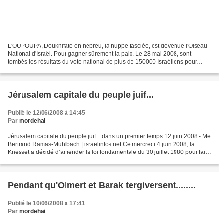
L'OUPOUPA, Doukhifate en hébreu, la huppe fasciée, est devenue l'Oiseau
National d'Israël. Pour gagner sûrement la paix. Le 28 mai 2008, sont
tombés les résultats du vote national de plus de 150000 Israéliens pour
désigner l'oiseau national. Peut-être...
Jérusalem capitale du peuple juif...
Publié le 12/06/2008 à 14:45
Par
mordehai
Jérusalem capitale du peuple juif... dans un premier temps 12 juin 2008 - Me
Bertrand Ramas-Muhlbach | israelinfos.net Ce mercredi 4 juin 2008, la
Knesset a décidé d’amender la loi fondamentale du 30 juillet 1980 pour faire
de Jérusalem, non seulement...
Pendant qu'Olmert et Barak tergiversent........
Publié le 10/06/2008 à 17:41
Par
mordehai