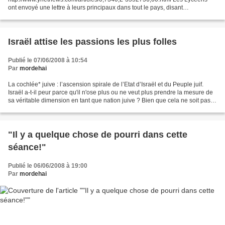
ont envoyé une lettre à leurs principaux dans tout le pays, disant
qu’OLMERT n’était pas un bon modèle pour eux. Par Moran Zelikovich...
Israël attise les passions les plus folles
Publié le 07/06/2008 à 10:54
Par
mordehai
La cochlée* juive : l’ascension spirale de l’Etat d’Israël et du Peuple juif.
Israël a-t-il peur parce qu'il n'ose plus ou ne veut plus prendre la mesure de
sa véritable dimension en tant que nation juive ? Bien que cela ne soit pas
du goût de tous, il...
"Il y a quelque chose de pourri dans cette
séance!"
Publié le 06/06/2008 à 19:00
Par
mordehai