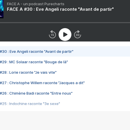
FACE A - un podcast Purecharts
FACE A #30 : Eve Angeli raconte "Avant de partir"
#30 : Eve Angeli raconte "Avant de partir"
#29 : MC Solaar raconte "Bouge de là"
28 : Lorie raconte "Je vais vite"
#27 : Christophe Willem raconte "Jacques a dit"
#26 : Chimène Badi raconte "Entre nous"
#25 : Indochine raconte "3e sexe"
#24 : Zaho raconte "C'est chelou"
#23 : Patrick Bruel raconte "Au café des délices"