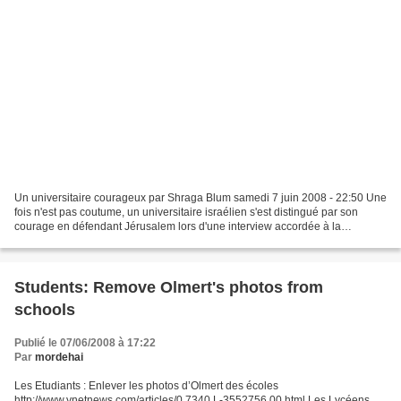
Un universitaire courageux par Shraga Blum samedi 7 juin 2008 - 22:50 Une
fois n'est pas coutume, un universitaire israélien s'est distingué par son
courage en défendant Jérusalem lors d'une interview accordée à la
chaîne...Al Jazeera. Mordekh'aï Keidar...
Students: Remove Olmert's photos from
schools
Publié le 07/06/2008 à 17:22
Par
mordehai
Les Etudiants : Enlever les photos d’Olmert des écoles
http://www.ynetnews.com/articles/0,7340,L-3552756,00.html Les Lycéens