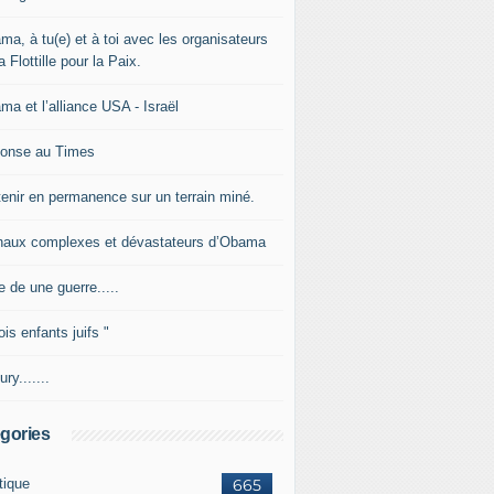
ma, à tu(e) et à toi avec les organisateurs
a Flottille pour la Paix.
ma et l’alliance USA - Israël
onse au Times
tenir en permanence sur un terrain miné.
naux complexes et dévastateurs d’Obama
e de une guerre.....
ois enfants juifs "
ury.......
gories
tique
665