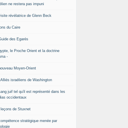
élien ne restera pas impuni
visite révélatrice de Glenn Beck
ons du Caire
Guide des Egarés
ypte, le Proche Orient et la doctrine
ma -
nouveau Moyen-Orient
 Alliés israéliens de Washington
ang juif tel qu'il est représenté dans les
ias occidentaux
 leçons de Stuxnet
ncompétence stratégique menée par
éologie