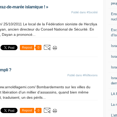
peup
raz-de-marée islamique ! »
Publié dans
#Société
Ens
nucl
/ 25/10/2011 Le local de la Fédération sioniste de Herzliya
Dayan, ancien directeur du Conseil National de Sécurité. En
Esc
, Dayan a prononcé...
d’Is
Isra
Repost
0
Isr
Isra
ompli ?
Publié dans
#Réflexions
Isra
dem
www.arnoldlagemi.com/ Bombardements sur les villes du
t libération d’un millier d’assassins, quand bien même
LA
, traduisent, un des périls...
La 
Repost
0
L'at