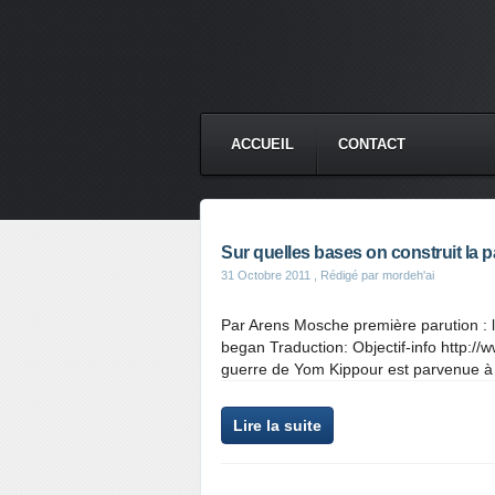
ACCUEIL
CONTACT
Sur quelles bases on construit la 
31 Octobre 2011
, Rédigé par mordeh'ai
Par Arens Mosche première parution : l
began Traduction: Objectif-info http://w
guerre de Yom Kippour est parvenue à o
Lire la suite