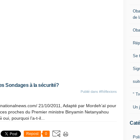
Oba
de l
Oba
Rép
Se 
Sig
suit
les Sondages à la sécurité?
Publié dans
#Réflexions
" Tr
lnationalnews.com/ 21/10/2011, Adapté par Mordeh’aï pour
Un j
ces proches du Premier ministre Binyamin Netanyahou
 oui, pourquoi l’a-t-il...
Caté
Repost
0
Poli