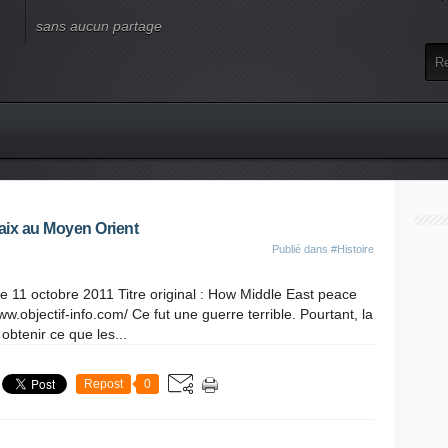
sans aucun partage
paix au Moyen Orient
Publié dans
#Histoire
e 11 octobre 2011 Titre original : How Middle East peace
ww.objectif-info.com/ Ce fut une guerre terrible. Pourtant, la
btenir ce que les...
Repost
0