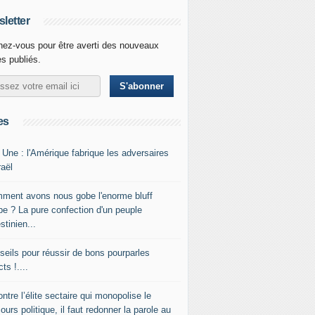
letter
ez-vous pour être averti des nouveaux
es publiés.
es
 Une : l'Amérique fabrique les adversaires
raël
ment avons nous gobe l'enorme bluff
be ? La pure confection d'un peuple
stinien...
seils pour réussir de bons pourparles
cts !....
ntre l’élite sectaire qui monopolise le
ours politique, il faut redonner la parole au