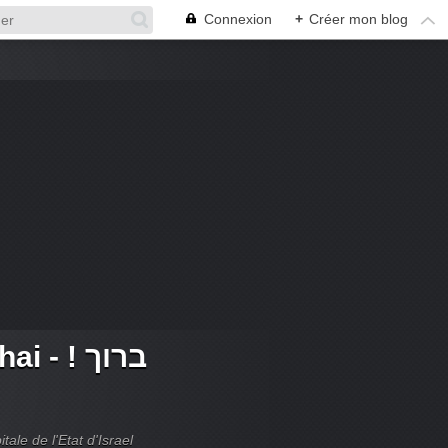
Connexion
+
Créer mon blog
 ! ברוך
tale de l'Etat d'Israel