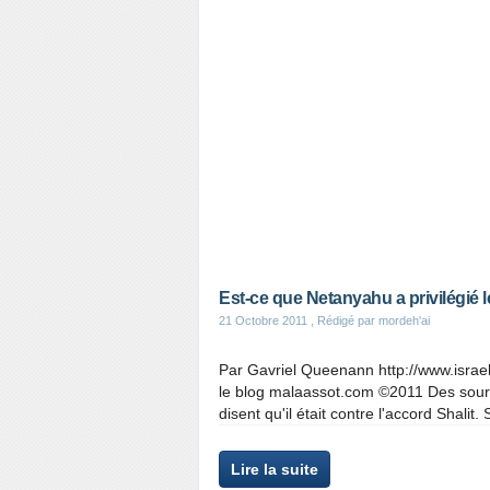
Est-ce que Netanyahu a privilégié 
21 Octobre 2011
, Rédigé par mordeh'ai
Par Gavriel Queenann http://www.israe
le blog malaassot.com ©2011 Des sour
disent qu'il était contre l'accord Shalit. Si
Lire la suite