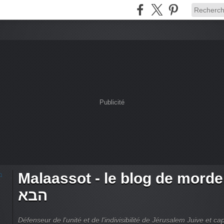
Publicité
Malaassot - le blog de mordehai -
הבא
Défenseur de l'unité et de l'indivisibilité de Jérusalem Juive et capi