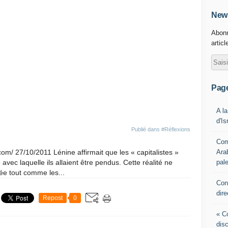
News
Abonn
articl
Pag
A la
d'Is
Publié dans
#Réflexions
Com
Ara
om/ 27/10/2011 Lénine affirmait que les « capitalistes »
pale
 avec laquelle ils allaient être pendus. Cette réalité ne
sée tout comme les...
Con
dire
Repost
0
« Co
disc