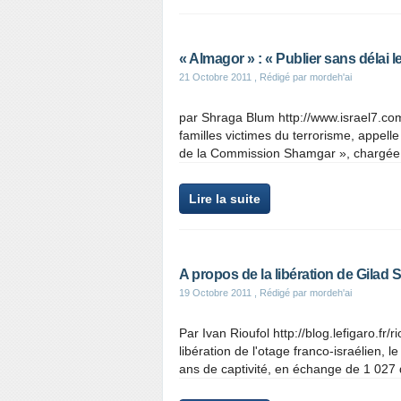
« Almagor » : « Publier sans délai 
21 Octobre 2011
, Rédigé par mordeh'ai
par Shraga Blum http://www.israel7.com
familles victimes du terrorisme, appelle
de la Commission Shamgar », chargée de
Lire la suite
A propos de la libération de Gilad S
19 Octobre 2011
, Rédigé par mordeh'ai
Par Ivan Rioufol http://blog.lefigaro.fr/
libération de l'otage franco-israélien, 
ans de captivité, en échange de 1 027 