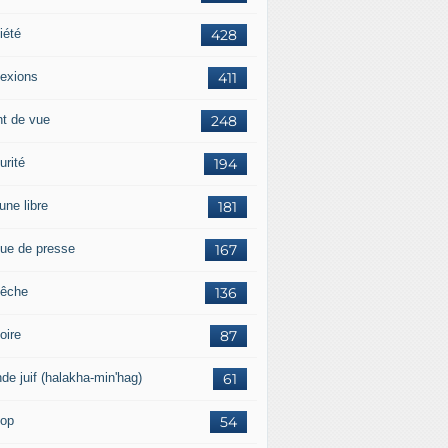
iété
428
lexions
411
nt de vue
248
urité
194
une libre
181
ue de presse
167
êche
136
oire
87
de juif (halakha-min'hag)
61
op
54