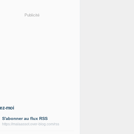
Publicité
ez-moi
S'abonner au flux RSS
https://malaassot.over-blog.com/rss