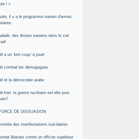
le ! »
uite, il y a le programme iranien d'armes
éaires.
alade: des drones iraniens dans le ciel
raël
ël a un ‘bon coup’ à jouer
aël combat les démagogues
ël et la démocratie arabe
ël-Iran: la guerre nucléaire est-elle pour
ain?
 FORCE DE DISSUASION
montée des manifestations suicidaires
tentat libanais contre un officier supérieur