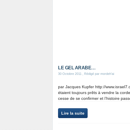
LE GEL ARABE…
30 Octobre 2011
, Rédigé par mordeh'ai
par Jacques Kupfer http://www.israel7.c
étaient toujours prêts à vendre la corde
cesse de se confirmer et l’histoire pas
Lire la suite