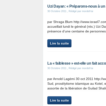
Uzi Dayan: « Préparons-nous à un 
30 Octobre 2011
, Rédigé par mordeh'ai
par Shraga Blum http://www.israel7.com
accueillait lundi le général (rés.) Uzi 
présence d’une centaine de personnes
Lire la suite
La « faiblesse » est-elle un fait acc
30 Octobre 2011
, Rédigé par mordeh'ai
par Arnold Lagémi 30 oct 2011 http://
Sud, prosélytisme islamique au Kotel, e
assortie de la libération de Guilad Shalit
Lire la suite