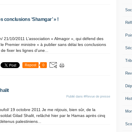
Soc
les conclusions ‘Shamgar’ » !
Réf
Poi
/ 21/10/2011 L’association « Almagor », qui défend des
 le Premier ministre « à publier sans délai les conclusions
Séc
 fixer les lignes d’une...
Trib
Repost
0
Rev
Dép
halit
Publié dans
#Revue de presse
Hist
rioufol/ 19 octobre 2011 Je me réjouis, bien sûr, de la
Mon
le soldat Gilad Shalit, relâché hier par le Hamas après cinq
détenus palestiniens...
Sco