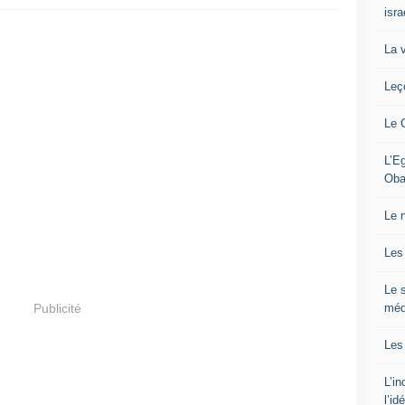
isra
La 
Leç
Le 
L’Eg
Oba
Le 
Les
Le s
méd
Publicité
Les
L’i
l’id