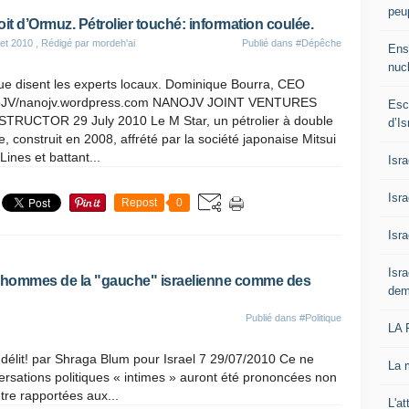
peup
oit d’Ormuz. Pétrolier touché: information coulée.
let 2010
, Rédigé par mordeh'ai
Publié dans
#Dépêche
Ens
nucl
ue disent les experts locaux. Dominique Bourra, CEO
JV/nanojv.wordpress.com NANOJV JOINT VENTURES
Esc
TRUCTOR 29 July 2010 Le M Star, un pétrolier à double
d’Is
, construit en 2008, affrété par la société japonaise Mitsui
ines et battant...
Isra
Isr
Repost
0
Isra
Isra
es hommes de la "gauche" israelienne comme des
dem
Publié dans
#Politique
LA
 délit! par Shraga Blum pour Israel 7 29/07/2010 Ce ne
La 
ersations politiques « intimes » auront été prononcées non
être rapportées aux...
L'at