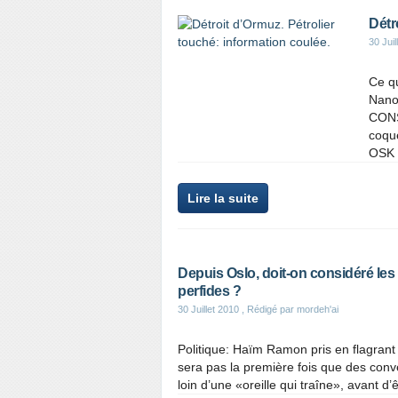
Détr
30 Juil
Ce q
Nano
CONS
coque
OSK L
Lire la suite
Depuis Oslo, doit-on considéré l
perfides ?
30 Juillet 2010
, Rédigé par mordeh'ai
Politique: Haïm Ramon pris en flagrant
sera pas la première fois que des conv
loin d’une «oreille qui traîne», avant d’