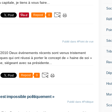
a capitale, je tiens à vous faire...
Soc
Repost
0
Réf
Poi
Séc
Publié dans
#Point de vue
Trib
7/2010 Deux événements récents sont venus tristement
idiques qui ont réussi à porter le concept de « haine de soi »
Rev
, siégeant avec sa présidente...
Dép
Repost
0
Hist
Mon
est impossible politiquement »
Publié dans
#Politique
Sco