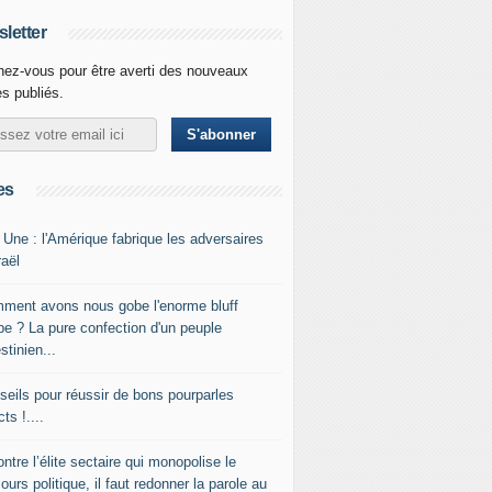
letter
ez-vous pour être averti des nouveaux
es publiés.
es
 Une : l'Amérique fabrique les adversaires
raël
ment avons nous gobe l'enorme bluff
be ? La pure confection d'un peuple
stinien...
seils pour réussir de bons pourparles
cts !....
ntre l’élite sectaire qui monopolise le
ours politique, il faut redonner la parole au