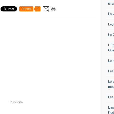
isra
Repost
0
La 
Leç
Le 
L’Eg
Oba
Le 
Les
Le s
méd
Les
Publicité
L’i
l’id