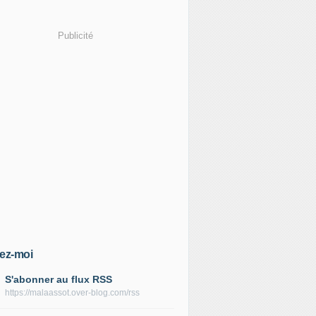
Publicité
ez-moi
S'abonner au flux RSS
https://malaassot.over-blog.com/rss