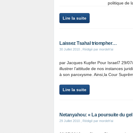
politique de l
Lire la suite
Laissez Tsahal triompher…
30 Juillet 2010
, Rédigé par mordeh'ai
par Jacques Kupfer Pour Israel7 29/0
illustrer l’attitude de nos instances jur
à son paroxysme. Ainsi,la Cour Suprême
Lire la suite
Netanyahou: « La poursuite du gel 
29 Juillet 2010
, Rédigé par mordeh'ai