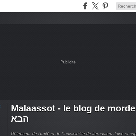
Publicité
Malaassot - le blog de mordehai -
הבא
Défenseur de l'unité et de l'indivisibilité de Jérusalem Juive et capi