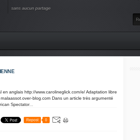
sans aucun partage
LIENNE
al en anglais http://www.carolineglick.com/e/ Adaptation libre
 malaassot.over-blog.com Dans un article très argumenté
rican Spectator...
Repost
0