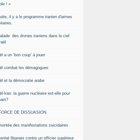
le ! »
uite, il y a le programme iranien d'armes
éaires.
alade: des drones iraniens dans le ciel
raël
ël a un ‘bon coup’ à jouer
aël combat les démagogues
ël et la démocratie arabe
ël-Iran: la guerre nucléaire est-elle pour
ain?
 FORCE DE DISSUASION
montée des manifestations suicidaires
tentat libanais contre un officier supérieur