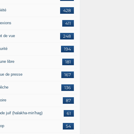
iété
428
lexions
411
nt de vue
248
urité
194
une libre
181
ue de presse
167
êche
136
oire
87
de juif (halakha-min'hag)
61
op
54