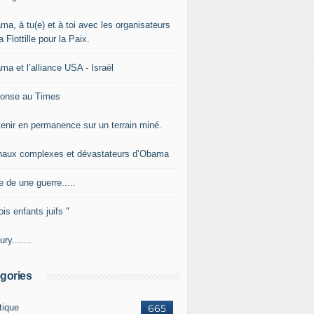
ma, à tu(e) et à toi avec les organisateurs
a Flottille pour la Paix.
ma et l’alliance USA - Israël
onse au Times
tenir en permanence sur un terrain miné.
naux complexes et dévastateurs d’Obama
e de une guerre.....
ois enfants juifs "
ury.......
gories
tique
665