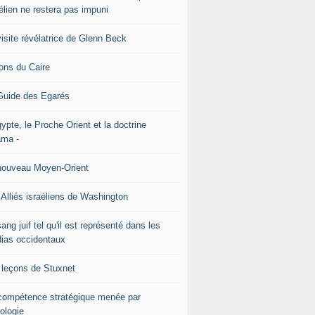
élien ne restera pas impuni
visite révélatrice de Glenn Beck
ons du Caire
Guide des Egarés
ypte, le Proche Orient et la doctrine
ma -
nouveau Moyen-Orient
 Alliés israéliens de Washington
ang juif tel qu'il est représenté dans les
ias occidentaux
 leçons de Stuxnet
ncompétence stratégique menée par
éologie