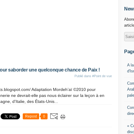
News
Abonn
articl
Pag
A la
 pour saborder une quelconque chance de Paix !
d'Is
Publié dans
#Point de vue
Com
Ara
orts.blogspot.com/ Adaptation Mordeh’aï ©2010 pour
pale
rie ne devrait-elle pas nous éclairer sur la leçon à en
agne, d'Italie, des États-Unis...
Con
dire
Repost
0
« Co
disc