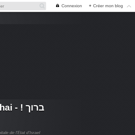
Connexion
+
Créer mon blog
 ! ברוך
tale de l'Etat d'Israel