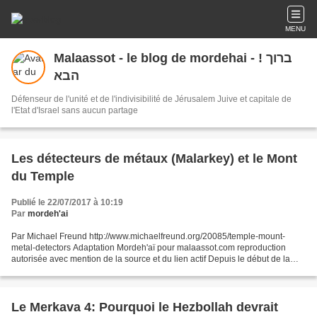
MENU
Malaassot - le blog de mordehai - ! ברוך
הבא
Défenseur de l'unité et de l'indivisibilité de Jérusalem Juive et capitale de
l'Etat d'Israel sans aucun partage
Les détecteurs de métaux (Malarkey) et le Mont
du Temple
Publié le 22/07/2017 à 10:19
Par
mordeh'ai
Par Michael Freund http://www.michaelfreund.org/20085/temple-mount-
metal-detectors Adaptation Mordeh'aï pour malaassot.com reproduction
autorisée avec mention de la source et du lien actif Depuis le début de la
semaine, les responsables palestiniens ont...
Le Merkava 4: Pourquoi le Hezbollah devrait