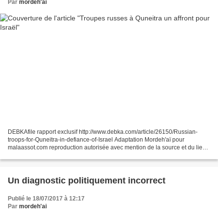
Par
mordeh'ai
DEBKAfile rapport exclusif http://www.debka.com/article/26150/Russian-
troops-for-Quneitra-in-defiance-of-Israel Adaptation Mordeh'aï pour
malaassot.com reproduction autorisée avec mention de la source et du lien
actif Les unités de l'armée russe se préparent...
Un diagnostic politiquement incorrect
Publié le 18/07/2017 à 12:17
Par
mordeh'ai