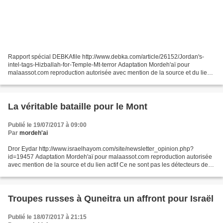
Rapport spécial DEBKAfile http://www.debka.com/article/26152/Jordan's-
intel-tags-Hizballah-for-Temple-Mt-terror Adaptation Mordeh'aï pour
malaassot.com reproduction autorisée avec mention de la source et du lien
actif La police israélienne, jeudi 20 juillet,...
La véritable bataille pour le Mont
Publié le 19/07/2017 à 09:00
Par
mordeh'ai
Dror Eydar http://www.israelhayom.com/site/newsletter_opinion.php?
id=19457 Adaptation Mordeh'aï pour malaassot.com reproduction autorisée
avec mention de la source et du lien actif Ce ne sont pas les détecteurs de
métaux, les caméras de sécurité ou les...
Troupes russes à Quneitra un affront pour Israël
Publié le 18/07/2017 à 21:15