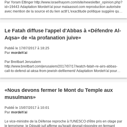
Par Yoram Ettinger http://www.israelhayom.com/site/newsletter_opinion.php?
id=19443 Adaptation Mordeh'aï pour malaassot.com reproduction autorisée
avec mention de la source et du lien actif L'exactitude politique suggère que
la résolution de la question...
Le Fatah diffuse l'appel d'Abbas à «Défendre Al-
Aqsa» de «la profanation juive»
Publié le 17/07/2017 à 18:25
Par
mordeh'ai
Par Breitbart Jerusalem
http://www.breitbart.com/jerusalem/2017/07/17/watch-fatah-re-airs-abbas-
call-to-defend-al-aksa-from-jewish-defilement/ Adaptation Mordeh'aï pour
malaassot.com reproduction autorisée avec mention de la source et du lien
actif -...
«Nous devons fermer le Mont du Temple aux
musulmans»
Publié le 15/07/2017 à 10:01
Par
mordeh'ai
Le vice-ministre de la Défense reproche à l'UNESCO d'être pris en otage par
le terrorisme, le Député juif affirme qu'Israël devrait répondre en fermant