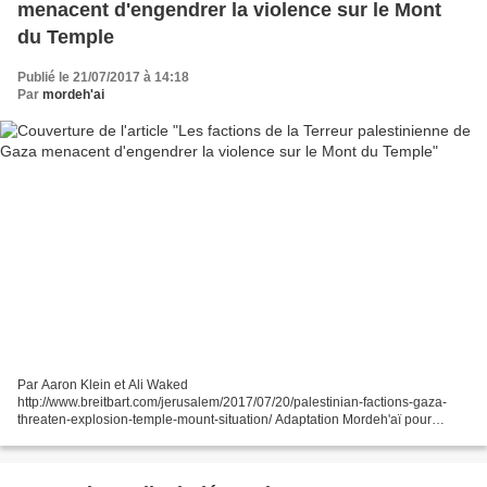
menacent d'engendrer la violence sur le Mont
du Temple
Publié le 21/07/2017 à 14:18
Par
mordeh'ai
Par Aaron Klein et Ali Waked
http://www.breitbart.com/jerusalem/2017/07/20/palestinian-factions-gaza-
threaten-explosion-temple-mount-situation/ Adaptation Mordeh'aï pour
malaassot.com reproduction autorisée avec mention de la source et du lien
actif -...