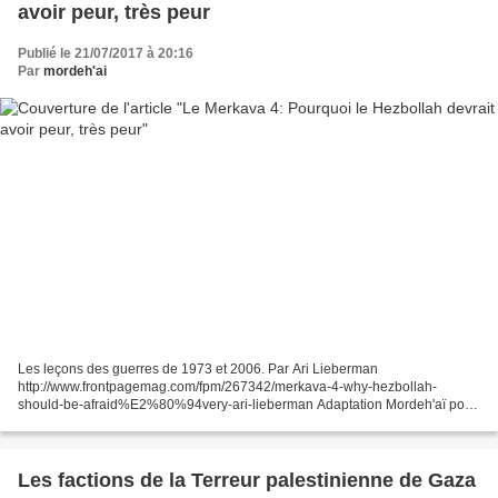
avoir peur, très peur
Publié le 21/07/2017 à 20:16
Par
mordeh'ai
Les leçons des guerres de 1973 et 2006. Par Ari Lieberman
http://www.frontpagemag.com/fpm/267342/merkava-4-why-hezbollah-
should-be-afraid%E2%80%94very-ari-lieberman Adaptation Mordeh'aï pour
malaassot.com reproduction autorisée avec mention de la source...
Les factions de la Terreur palestinienne de Gaza