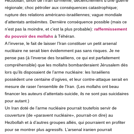
Hezbollah, sinon de l’Iran lui-même; déclenchement d’une guerre
régionale; choc pétrolier aux conséquences catastrophique;
rupture des relations américano-israéliennes; vague mondiale
d’attentats antisémites. Dernière conséquence possible (mais ce
n’est pas la moindre, et c’est la plus probable):
raffermissement
du pouvoir des mollahs
à Téhéran.
A l’inverse, le fait de laisser l’Iran constituer un petit arsenal
nucléaire ne serait bien évidemment pas sans risques. Je ne
pense pas (à l’inverse des Israéliens, ce qui est parfaitement
compréhensible) que les mollahs bombarderaient Jérusalem dès
lors qu’ils disposaient de l’arme nucléaire: les Israéliens
possèdent une centaine d’ogives, et leur contre-attaque serait en
mesure de raser l’ensemble de l’Iran. (Les mollahs ont beau
financer les auteurs d’attentats-suicide, ils ne sont pas suicidaires
pour autant.)
Un Iran doté de l’arme nucléaire pourrait toutefois servir de
couverture (de «paravent nucléaire», pourrait-on dire) au
Hezbollah et à d’autres groupes alliés, qui pourraient en profiter
pour se montrer plus agressifs. L’arsenal iranien pourrait