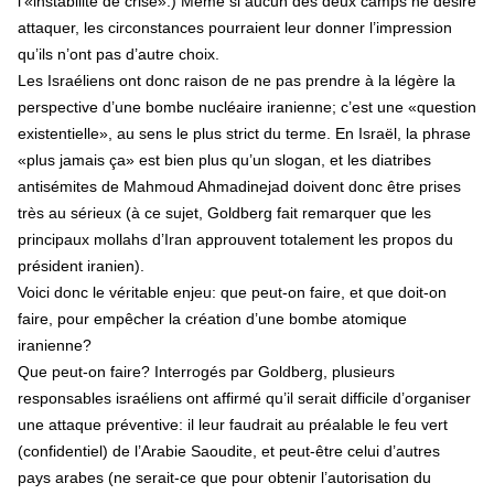
l’«instabilité de crise».) Même si aucun des deux camps ne désire
attaquer, les circonstances pourraient leur donner l’impression
qu’ils n’ont pas d’autre choix.
Les Israéliens ont donc raison de ne pas prendre à la légère la
perspective d’une bombe nucléaire iranienne; c’est une «question
existentielle», au sens le plus strict du terme. En Israël, la phrase
«plus jamais ça» est bien plus qu’un slogan, et les diatribes
antisémites de Mahmoud Ahmadinejad doivent donc être prises
très au sérieux (à ce sujet, Goldberg fait remarquer que les
principaux mollahs d’Iran approuvent totalement les propos du
président iranien).
Voici donc le véritable enjeu: que peut-on faire, et que doit-on
faire, pour empêcher la création d’une bombe atomique
iranienne?
Que peut-on faire? Interrogés par Goldberg, plusieurs
responsables israéliens ont affirmé qu’il serait difficile d’organiser
une attaque préventive: il leur faudrait au préalable le feu vert
(confidentiel) de l’Arabie Saoudite, et peut-être celui d’autres
pays arabes (ne serait-ce que pour obtenir l’autorisation du