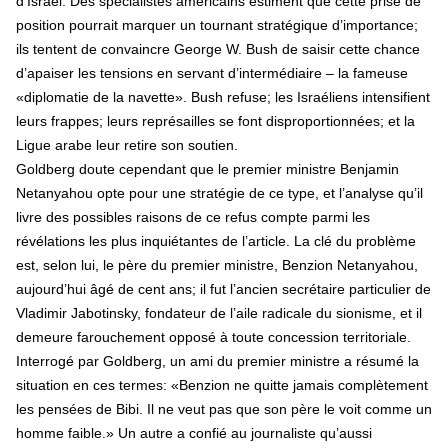
d’Israël. Des spécialistes américains estiment que cette prise de
position pourrait marquer un tournant stratégique d’importance;
ils tentent de convaincre George W. Bush de saisir cette chance
d’apaiser les tensions en servant d’intermédiaire – la fameuse
«diplomatie de la navette». Bush refuse; les Israéliens intensifient
leurs frappes; leurs représailles se font disproportionnées; et la
Ligue arabe leur retire son soutien.
Goldberg doute cependant que le premier ministre Benjamin
Netanyahou opte pour une stratégie de ce type, et l’analyse qu’il
livre des possibles raisons de ce refus compte parmi les
révélations les plus inquiétantes de l’article. La clé du problème
est, selon lui, le père du premier ministre, Benzion Netanyahou,
aujourd’hui âgé de cent ans; il fut l’ancien secrétaire particulier de
Vladimir Jabotinsky, fondateur de l’aile radicale du sionisme, et il
demeure farouchement opposé à toute concession territoriale.
Interrogé par Goldberg, un ami du premier ministre a résumé la
situation en ces termes: «Benzion ne quitte jamais complètement
les pensées de Bibi. Il ne veut pas que son père le voit comme un
homme faible.» Un autre a confié au journaliste qu’aussi