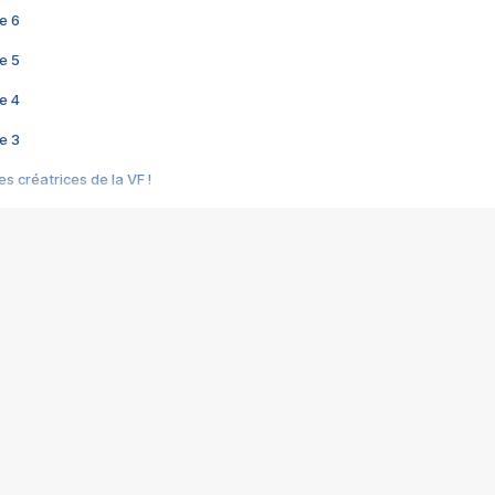
e 6
e 5
e 4
e 3
s créatrices de la VF !
e 2
e 1
e Mektoub My Love arrive enfin ! Rencontre avec Shaïn Boumedine et Sal
i : après Toni en famille
elle réalise le bouleversant Dites lui que je l'aime
ais ! Rencontre autour de Vie privée de Rebecca Zlotowski
 de Marguerite, Grave... Rencontre avec Ella Rumpf