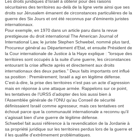
Les droits juridiques d’Israël à obtenir pour des raisons
sécuritaires des territoires au-delà de la ligne verte ainsi que ses
droits sur Jérusalem émanent de circonstances particulières de la
guerre des Six Jours et ont été reconnus par d'éminents juristes
internationaux.
Pour exemple, en 1970 dans un article paru dans la revue
prestigieuse du droit international The American Journal of
International Law, le juriste Stephen Schwebel, nommé plus tard,
Procureur général au Département d’Etat, et ensuite Président de
la Cour internationale de Justice à la Haye explique : "lorsque des
territoires sont occupés à la suite d'une guerre, les circonstances
entourant la crise affecte après et directement aux droits
internationaux des deux parties." Deux faits importants ont influé
sa position : Premièrement; Israël a agi en légitime défense.
C’est-à-dire, la prise des territoires n'est pas un acte d’agression
mais en réponse à une attaque armée. Rappelons sur ce point,
les tentatives de l’URSS d’adopter des lois aussi bien à
l’Assemblée générale de l’ONU qu’au Conseil de sécurité
définissaient Israël comme agresseur, mais ces tentatives ont
échoué parce que la communauté internationale a reconnu qu'il
s'agissait bien d'une guerre de légitime défense.
Schwebel fait aussi référence à la revendication de la Jordanie à
sa propriété juridique sur les territoires perdus lors de la guerre et
il les qualifie d'extrêmement problématiques.