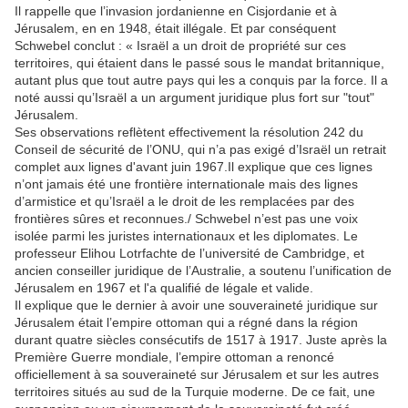
Il rappelle que l’invasion jordanienne en Cisjordanie et à
Jérusalem, en en 1948, était illégale. Et par conséquent
Schwebel conclut : « Israël a un droit de propriété sur ces
territoires, qui étaient dans le passé sous le mandat britannique,
autant plus que tout autre pays qui les a conquis par la force. Il a
noté aussi qu’Israël a un argument juridique plus fort sur "tout"
Jérusalem.
Ses observations reflètent effectivement la résolution 242 du
Conseil de sécurité de l’ONU, qui n’a pas exigé d’Israël un retrait
complet aux lignes d'avant juin 1967.Il explique que ces lignes
n’ont jamais été une frontière internationale mais des lignes
d’armistice et qu’Israël a le droit de les remplacées par des
frontières sûres et reconnues./ Schwebel n’est pas une voix
isolée parmi les juristes internationaux et les diplomates. Le
professeur Elihou Lotrfachte de l’université de Cambridge, et
ancien conseiller juridique de l’Australie, a soutenu l’unification de
Jérusalem en 1967 et l'a qualifié de légale et valide.
Il explique que le dernier à avoir une souveraineté juridique sur
Jérusalem était l’empire ottoman qui a régné dans la région
durant quatre siècles consécutifs de 1517 à 1917. Juste après la
Première Guerre mondiale, l’empire ottoman a renoncé
officiellement à sa souveraineté sur Jérusalem et sur les autres
territoires situés au sud de la Turquie moderne. De ce fait, une