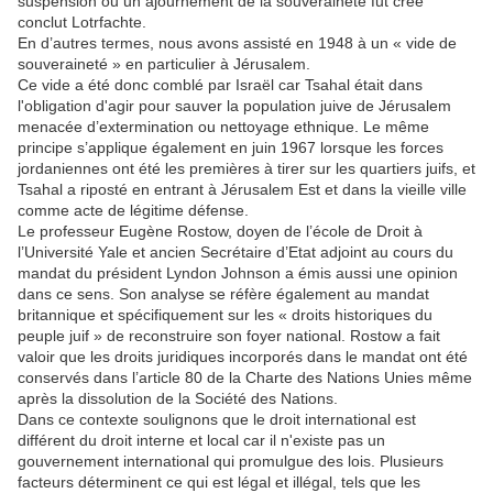
suspension ou un ajournement de la souveraineté fut créé
conclut Lotrfachte.
En d’autres termes, nous avons assisté en 1948 à un « vide de
souveraineté » en particulier à Jérusalem.
Ce vide a été donc comblé par Israël car Tsahal était dans
l'obligation d'agir pour sauver la population juive de Jérusalem
menacée d’extermination ou nettoyage ethnique. Le même
principe s’applique également en juin 1967 lorsque les forces
jordaniennes ont été les premières à tirer sur les quartiers juifs, et
Tsahal a riposté en entrant à Jérusalem Est et dans la vieille ville
comme acte de légitime défense.
Le professeur Eugène Rostow, doyen de l’école de Droit à
l’Université Yale et ancien Secrétaire d’Etat adjoint au cours du
mandat du président Lyndon Johnson a émis aussi une opinion
dans ce sens. Son analyse se réfère également au mandat
britannique et spécifiquement sur les « droits historiques du
peuple juif » de reconstruire son foyer national. Rostow a fait
valoir que les droits juridiques incorporés dans le mandat ont été
conservés dans l’article 80 de la Charte des Nations Unies même
après la dissolution de la Société des Nations.
Dans ce contexte soulignons que le droit international est
différent du droit interne et local car il n'existe pas un
gouvernement international qui promulgue des lois. Plusieurs
facteurs déterminent ce qui est légal et illégal, tels que les