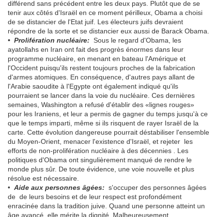
différend sans précédent entre les deux pays. Plutôt que de se
tenir aux côtés d'Israël en ce moment périlleux, Obama a choisi
de se distancier de l'Etat juif. Les électeurs juifs devraient
répondre de la sorte et se distancier eux aussi de Barack Obama.
• Prolifération nucléaire:
Sous le regard d'Obama, les
ayatollahs en Iran ont fait des progrès énormes dans leur
programme nucléaire, en menant en bateau l'Amérique et
l'Occident puisqu'ils restent toujours proches de la fabrication
d'armes atomiques. En conséquence, d'autres pays allant de
l'Arabie saoudite à l'Egypte ont également indiqué qu'ils
pourraient se lancer dans la voie du nucléaire. Ces dernières
semaines, Washington a refusé d'établir des «lignes rouges»
pour les Iraniens, et leur a permis de gagner du temps jusqu'à ce
que le temps imparti, même si ils risquent de rayer Israël de la
carte. Cette évolution dangereuse pourrait déstabiliser l'ensemble
du Moyen-Orient, menacer l'existence d'Israël, et rejeter les
efforts de non-prolifération nucléaire à des décennies . Les
politiques d'Obama ont singulièrement manqué de rendre le
monde plus sûr. De toute évidence, une voie nouvelle et plus
résolue est nécessaire.
•
Aide aux personnes âgées:
s'occuper des personnes âgées
de de leurs besoins et de leur respect est profondément
enracinée dans la tradition juive. Quand une personne atteint un
âge avancé, elle mérite la dignité. Malheureusement,