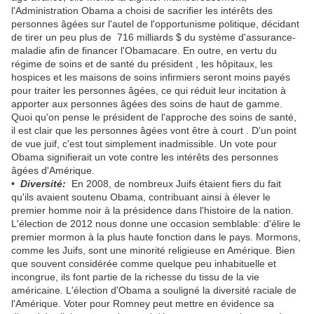
l'Administration Obama a choisi de sacrifier les intérêts des
personnes âgées sur l'autel de l'opportunisme politique, décidant
de tirer un peu plus de 716 milliards $ du système d'assurance-
maladie afin de financer l'Obamacare. En outre, en vertu du
régime de soins et de santé du président , les hôpitaux, les
hospices et les maisons de soins infirmiers seront moins payés
pour traiter les personnes âgées, ce qui réduit leur incitation à
apporter aux personnes âgées des soins de haut de gamme.
Quoi qu'on pense le président de l'approche des soins de santé,
il est clair que les personnes âgées vont être à court . D'un point
de vue juif, c'est tout simplement inadmissible. Un vote pour
Obama signifierait un vote contre les intérêts des personnes
âgées d'Amérique.
•
Diversité:
En 2008, de nombreux Juifs étaient fiers du fait
qu'ils avaient soutenu Obama, contribuant ainsi à élever le
premier homme noir à la présidence dans l'histoire de la nation.
L'élection de 2012 nous donne une occasion semblable: d'élire le
premier mormon à la plus haute fonction dans le pays. Mormons,
comme les Juifs, sont une minorité religieuse en Amérique. Bien
que souvent considérée comme quelque peu inhabituelle et
incongrue, ils font partie de la richesse du tissu de la vie
américaine. L'élection d'Obama a souligné la diversité raciale de
l'Amérique. Voter pour Romney peut mettre en évidence sa