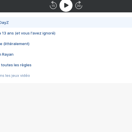
 DayZ
 a 13 ans (et vous l'avez ignoré)
e (littéralement)
im Rayan
 toutes les règles
s les jeux vidéo
us choquant de Rockstar ? - Le scandale BULLY
e plus moche de Steam
du RÊVE tourne au CAUCHEMAR
pendant 8 heures
it… à tort