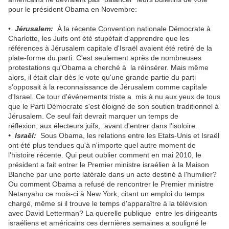
pour le président Obama en Novembre:
•
Jérusalem:
À la récente Convention nationale Démocrate à
Charlotte, les Juifs ont été stupéfait d'apprendre que les
références à Jérusalem capitale d'Israël avaient été retiré de la
plate-forme du parti. C'est seulement après de nombreuses
protestations qu'Obama a cherché à la réinsérer. Mais même
alors, il était clair dès le vote qu'une grande partie du parti
s'opposait à la reconnaissance de Jérusalem comme capitale
d'Israel. Ce tour d'événements triste a mis à nu aux yeux de tous
que le Parti Démocrate s'est éloigné de son soutien traditionnel à
Jérusalem. Ce seul fait devrait marquer un temps de
réflexion, aux électeurs juifs, avant d'entrer dans l'isoloire.
• Israël:
Sous Obama, les relations entre les Etats-Unis et Israël
ont été plus tendues qu'à n'importe quel autre moment de
l'histoire récente. Qui peut oublier comment en mai 2010, le
président a fait entrer le Premier ministre israélien à la Maison
Blanche par une porte latérale dans un acte destiné à l'humilier?
Ou comment Obama a refusé de rencontrer le Premier ministre
Netanyahu ce mois-ci à New York, citant un emploi du temps
chargé, même si il trouve le temps d'apparaître à la télévision
avec David Letterman? La querelle publique entre les dirigeants
israéliens et américains ces dernières semaines a souligné le