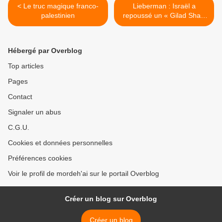
< Le truc magique franco-
Lieberman : Israël a
palestinien
repoussé un « Gilad Shalit
II », dimanche >
Hébergé par Overblog
Top articles
Pages
Contact
Signaler un abus
C.G.U.
Cookies et données personnelles
Préférences cookies
Voir le profil de mordeh'ai sur le portail Overblog
Créer un blog sur Overblog
Créer un blog