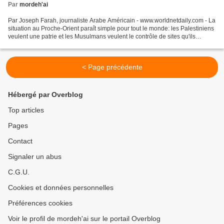
Par
mordeh'ai
Par Joseph Farah, journaliste Arabe Américain - www.worldnetdaily.com - La
situation au Proche-Orient paraît simple pour tout le monde: les Palestiniens
veulent une patrie et les Musulmans veulent le contrôle de sites qu'ils
considèrent comme étant sacrés....
< Page précédente
Hébergé par Overblog
Top articles
Pages
Contact
Signaler un abus
C.G.U.
Cookies et données personnelles
Préférences cookies
Voir le profil de mordeh'ai sur le portail Overblog