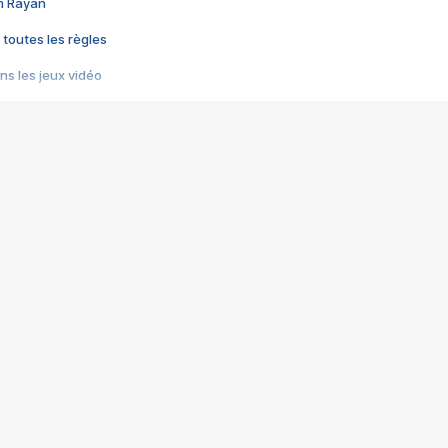
im Rayan
 toutes les règles
s les jeux vidéo
us choquant de Rockstar ? - Le scandale BULLY
e plus moche de Steam
du RÊVE tourne au CAUCHEMAR
pendant 8 heures
it… à tort
umiliés par un jeu vidéo
ire - Final Fantasy 8
ti un empire - Age of Empires
story DOFUS
tard, il crée l'un des pires jeux de tous les temps, MindsEye.