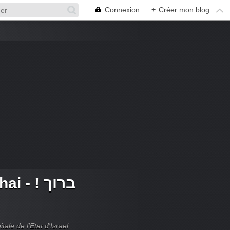
Connexion
+
Créer mon blog
 ! ברוך
tale de l'Etat d'Israel