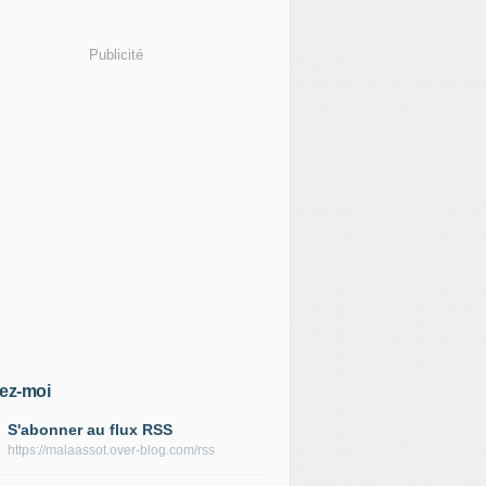
Publicité
ez-moi
S'abonner au flux RSS
https://malaassot.over-blog.com/rss