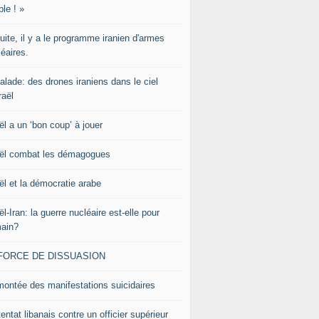
le ! »
uite, il y a le programme iranien d'armes
éaires.
alade: des drones iraniens dans le ciel
raël
ël a un ‘bon coup’ à jouer
aël combat les démagogues
ël et la démocratie arabe
ël-Iran: la guerre nucléaire est-elle pour
ain?
 FORCE DE DISSUASION
montée des manifestations suicidaires
tentat libanais contre un officier supérieur