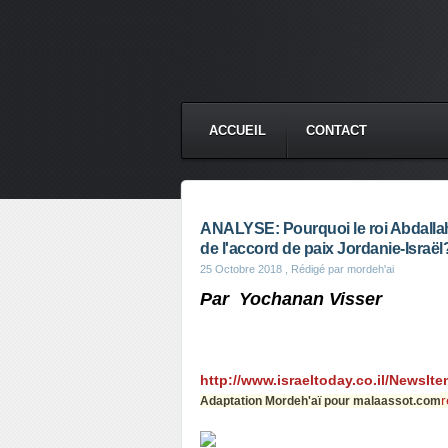
ACCUEIL
CONTACT
ANALYSE: Pourquoi le roi Abdallah I
de l'accord de paix Jordanie-Israël
25 Octobre 2018
, Rédigé par mordeh'ai
Par Yochanan Visser
http://www.israeltoday.co.il/NewsIte
r
Adaptation Mordeh'aï pour
malaassot.com