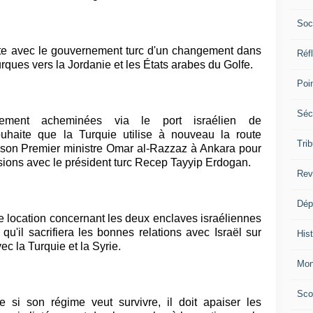
Soc
te avec le gouvernement turc d'un changement dans
Réf
rques vers la Jordanie et les États arabes du Golfe.
Poi
Séc
llement acheminées via le port israélien de
ouhaite que la Turquie utilise à nouveau la route
Trib
hé son Premier ministre Omar al-Razzaz à Ankara pour
ussions avec le président turc Recep Tayyip Erdogan.
Rev
Dép
e location concernant les deux enclaves israéliennes
 qu'il sacrifiera les bonnes relations avec Israël sur
Hist
ec la Turquie et la Syrie.
Mon
Sco
 si son régime veut survivre, il doit apaiser les