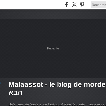
Publicité
Malaassot - le blog de mordehai -
הבא
Défenseur de l'unité et de l'indivisibilité de Jérusalem Juive et capi