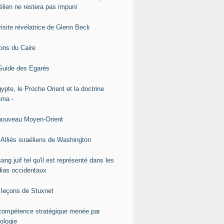
élien ne restera pas impuni
visite révélatrice de Glenn Beck
ons du Caire
Guide des Egarés
ypte, le Proche Orient et la doctrine
ma -
nouveau Moyen-Orient
 Alliés israéliens de Washington
ang juif tel qu'il est représenté dans les
ias occidentaux
 leçons de Stuxnet
ncompétence stratégique menée par
éologie