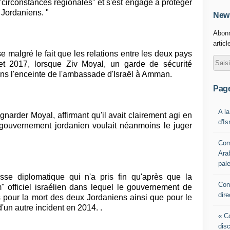
"circonstances régionales" et s'est engagé à protéger
s Jordaniens. "
News
Abonn
articl
se malgré le fait que les relations entre les deux pays
llet 2017, lorsque Ziv Moyal, un garde de sécurité
ans l'enceinte de l'ambassade d'Israël à Amman.
Pag
A la
narder Moyal, affirmant qu'il avait clairement agi en
d'Is
 gouvernement jordanien voulait néanmoins le juger
Com
Ara
pale
sse diplomatique qui n'a pris fin qu'après que la
Con
officiel israélien dans lequel le gouvernement de
dire
pour la mort des deux Jordaniens ainsi que pour le
'un autre incident en 2014. .
« Co
disc