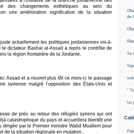
ganisées à l'initiative de la branche jordanienne des
îné des changements esthétiques au sein du
Oba
n une amélioration significative de la situation
de l
Oba
Rép
juste actuellement les politiques jordaniennes vis-à-
ù le dictateur Bashar al-Assad a repris le contrôle de
Se 
is la région frontalière de la Jordanie.
Sig
avec Assad et a rouvert plus tôt ce mois-ci le passage
suit
ière syrienne malgré l’opposition des États-Unis et
" Tr
Un j
esse de près au retour des réfugiés syriens qui ont
Caté
jà catastrophique du pays et accueillera bientôt une
u dirigée par le Premier ministre Walid Moallem pour
Poli
t de la situation régionale en mutation .