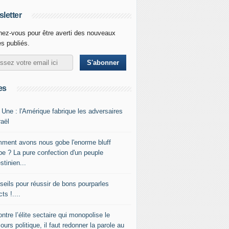
letter
ez-vous pour être averti des nouveaux
es publiés.
es
 Une : l'Amérique fabrique les adversaires
raël
ment avons nous gobe l'enorme bluff
be ? La pure confection d'un peuple
stinien...
seils pour réussir de bons pourparles
cts !....
ntre l’élite sectaire qui monopolise le
ours politique, il faut redonner la parole au