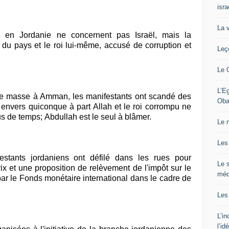
isra
La 
s en Jordanie ne concernent pas Israël, mais la
du pays et le roi lui-même, accusé de corruption et
Leç
Le 
L’Eg
 de masse à Amman, les manifestants ont scandé des
Oba
envers quiconque à part Allah et le roi corrompu ne
us de temps; Abdullah est le seul à blâmer.
Le 
Les
estants jordaniens ont défilé dans les rues pour
Le s
ix et une proposition de relèvement de l'impôt sur le
méd
ar le Fonds monétaire international dans le cadre de
Les
L’i
l’id