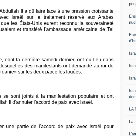
peup
Abdullah II a dû faire face à une pression croissante
Ens
vec Israël sur le traitement réservé aux Arabes
nucl
 que les États-Unis eurent reconnu la souveraineté
rusalem et transféré l'ambassade américaine de Tel
Esc
d’Is
Isra
, dont la dernière samedi dernier, ont eu lieu dans
 desquelles des manifestants ont demandé au roi de
Isr
ordanie» sur les deux parcelles louées.
Isra
Isra
s se sont joints à la manifestation populaire et ont
dem
ah II d'annuler l'accord de paix avec Israël.
LA
La 
er une partie de l'accord de paix avec Israël pour
L'at