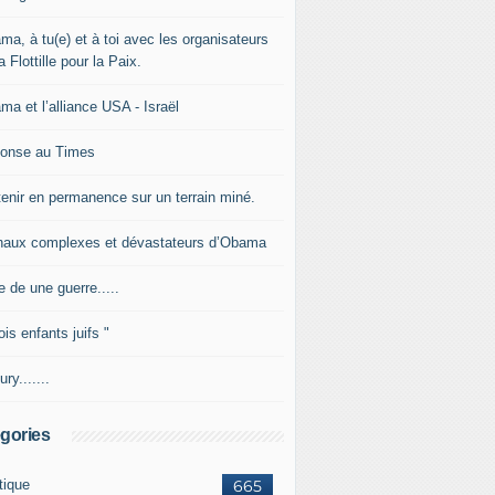
ma, à tu(e) et à toi avec les organisateurs
a Flottille pour la Paix.
ma et l’alliance USA - Israël
onse au Times
tenir en permanence sur un terrain miné.
naux complexes et dévastateurs d’Obama
e de une guerre.....
ois enfants juifs "
ury.......
gories
tique
665