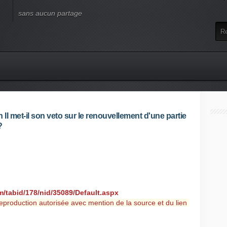
sans aucun partage
I met-il son veto sur le renouvellement d'une partie
?
m/tabid/178/nid/35089/Default.aspx
eproduction autorisée avec mention de la source et du lien