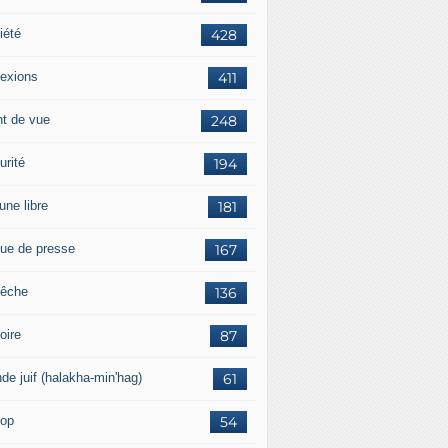
iété
428
lexions
411
nt de vue
248
urité
194
une libre
181
ue de presse
167
êche
136
oire
87
de juif (halakha-min'hag)
61
op
54