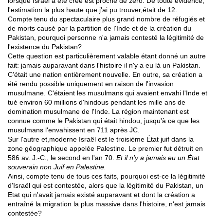
lorsque Israël a été créé est proche de zéro. De toute évidence,
l'estimation la plus haute que j'ai pu trouver,était de 12.
Compte tenu du spectaculaire plus grand nombre de réfugiés et
de morts causé par la partition de l'Inde et de la création du
Pakistan, pourquoi personne n'a jamais contesté la légitimité de
l'existence du Pakistan?
Cette question est particulièrement valable étant donné un autre
fait: jamais auparavant dans l'histoire il n'y a eu là un Pakistan.
C'était une nation entièrement nouvelle. En outre, sa création a
été rendu possible uniquement en raison de l'invasion
musulmane. C'étaient les musulmans qui avaient envahi l'Inde et
tué environ 60 millions d'hindous pendant les mille ans de
domination musulmane de l'Inde. La région maintenant est
connue comme le Pakistan qui était hindou, jusqu'à ce que les
musulmans l'envahissent en 711 après JC.
Sur l'autre et,moderne Israël est le troisième État juif dans la
zone géographique appelée Palestine. Le premier fut détruit en
586 av. J.-C., le second en l'an 70.
Et il n'y a jamais eu un État
souverain non Juif en Palestine.
Ainsi, compte tenu de tous ces faits, pourquoi est-ce la légitimité
d'Israël qui est contestée, alors que la légitimité du Pakistan, un
Etat qui n'avait jamais existé auparavant et dont la création a
entraîné la migration la plus massive dans l'histoire, n'est jamais
contestée?