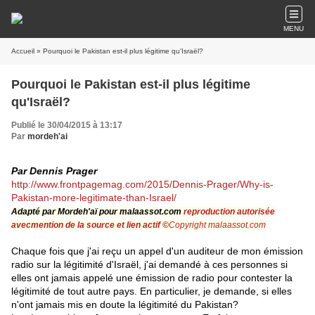
MENU
Accueil
» Pourquoi le Pakistan est-il plus légitime qu'Israël?
Pourquoi le Pakistan est-il plus légitime
qu'Israël?
Publié le 30/04/2015 à 13:17
Par
mordeh'ai
Par Dennis Prager
http://www.frontpagemag.com/2015/Dennis-Prager/Why-is-
Pakistan-more-legitimate-than-Israel/
Adapté par Mordeh'aï pour
malaassot.com
r
eproduction autorisée
avecmention de la source et lien actif ©
Copyright
malaassot.com
Chaque fois que j'ai reçu un appel d'un auditeur de mon émission
radio sur la légitimité d'Israël, j'ai demandé à ces personnes si
elles ont jamais appelé une émission de radio pour contester la
légitimité de tout autre pays. En particulier, je demande, si elles
n'ont jamais mis en doute la légitimité du Pakistan?