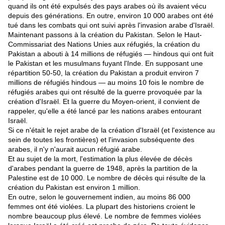
quand ils ont été expulsés des pays arabes où ils avaient vécu
depuis des générations. En outre, environ 10 000 arabes ont été
tué dans les combats qui ont suivi après l'invasion arabe d'Israël.
Maintenant passons à la création du Pakistan. Selon le Haut-
Commissariat des Nations Unies aux réfugiés, la création du
Pakistan a abouti à 14 millions de réfugiés — hindous qui ont fuit
le Pakistan et les musulmans fuyant l'Inde. En supposant une
répartition 50-50, la création du Pakistan a produit environ 7
millions de réfugiés hindous — au moins 10 fois le nombre de
réfugiés arabes qui ont résulté de la guerre provoquée par la
création d'Israël. Et la guerre du Moyen-orient, il convient de
rappeler, qu'elle a été lancé par les nations arabes entourant
Israël.
Si ce n'était le rejet arabe de la création d'Israël (et l'existence au
sein de toutes les frontières) et l'invasion subséquente des
arabes, il n'y n'aurait aucun réfugié arabe.
Et au sujet de la mort, l'estimation la plus élevée de décès
d'arabes pendant la guerre de 1948, après la partition de la
Palestine est de 10 000. Le nombre de décès qui résulte de la
création du Pakistan est environ 1 million.
En outre, selon le gouvernement indien, au moins 86 000
femmes ont été violées. La plupart des historiens croient le
nombre beaucoup plus élevé. Le nombre de femmes violées