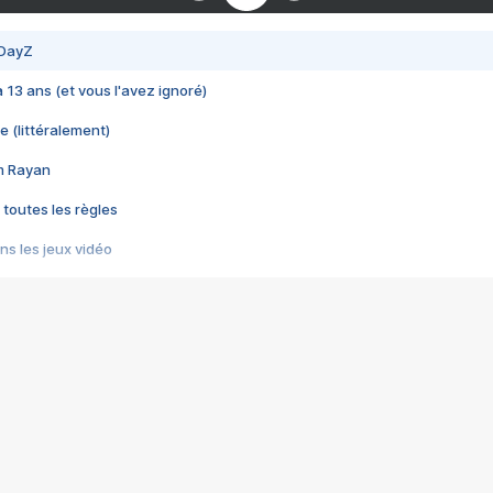
 DayZ
 a 13 ans (et vous l'avez ignoré)
e (littéralement)
im Rayan
 toutes les règles
s les jeux vidéo
us choquant de Rockstar ? - Le scandale BULLY
e plus moche de Steam
du RÊVE tourne au CAUCHEMAR
pendant 8 heures
it… à tort
umiliés par un jeu vidéo