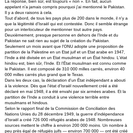
La réponse, bien sûr, est toujours « non ». En fait, aucun
appelant n'a jamais compris pourquoi j'ai mentionné le Pakistan.
Il y a deux raisons à cela.
Tout d'abord, de tous les pays plus de 200 dans le monde, il n'y a
que la légitimité d'Israël qui est contestée. Donc il semble étrange
pour un interlocuteur de mentionner tout autre pays.
Deuxièmement, presque personne en dehors de l'Inde et du
Pakistan ne sait rien au sujet de la création du Pakistan.
Seulement un mois avant que l'ONU adopte une proposition de
partition de la Palestine en un Etat juif et un Etat arabe en 1947,
l'Inde a été divisée en un Etat musulman et un État hindou. L'état
hindou est, bien sûr, l'Inde. Et l'État musulman est connu comme
le Pakistan. Il est composé de 310 000 milles carrés, environ 40
000 milles carrés plus grand que le Texas.
Dans les deux cas, la déclaration d'un État indépendant a abouti
à la violence. Dès que l'état d'Israël nouvellement créé a été
déclaré en mai 1948, il a été envahi par six armées arabes. Et la
partition de l'Inde a conduit à une violence terrible entre
musulmans et hindous.
Selon le rapport final de la Commission de Conciliation des
Nations Unies du 28 décembre 1949, la guerre d'indépendance
d'Israël a créé 726 000 réfugiés arabes de 1948. Nombreuses
sources mettent le chiffre à environ 200 000 moins. Un nombre à
peu près égal de réfugiés juifs — environ 700 000 — ont été créé